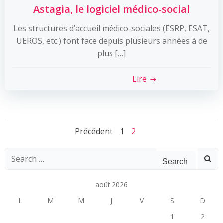
Astagia, le logiciel médico-social
Les structures d’accueil médico-sociales (ESRP, ESAT,
UEROS, etc.) font face depuis plusieurs années à de
plus […]
Lire
Posts
Posts
Page
Page
Précédent
1
2
navigation
navigation
Search
for:
août 2026
L
M
M
J
V
S
D
1
2