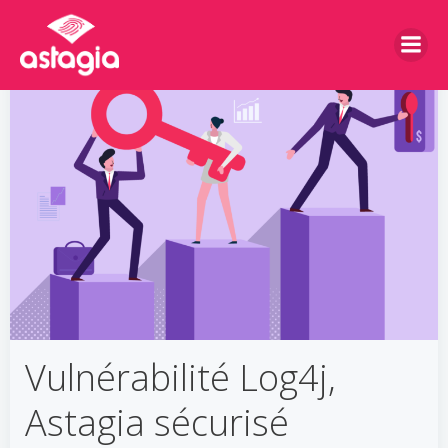
Aller
au
contenu
Vulnérabilité Log4j,
Astagia sécurisé