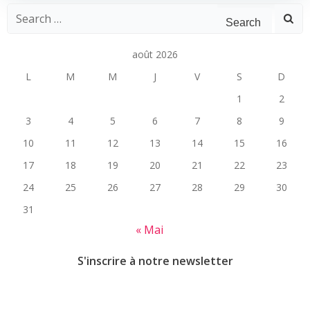
navigation
navigation
Search
for:
août 2026
L
M
M
J
V
S
D
1
2
3
4
5
6
7
8
9
10
11
12
13
14
15
16
17
18
19
20
21
22
23
24
25
26
27
28
29
30
31
« Mai
S'inscrire à notre newsletter