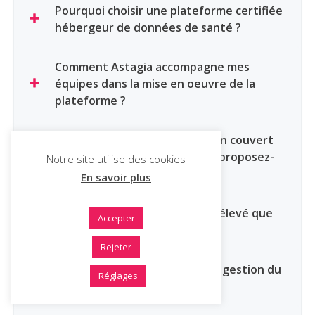
Pourquoi choisir une plateforme certifiée
hébergeur de données de santé ?
Comment Astagia accompagne mes
équipes dans la mise en oeuvre de la
plateforme ?
En cas de besoin spécifique non couvert
par Astagia, quelles solutions proposez-
Notre site utilise des cookies
vous ?
En savoir plus
Le modèle tarifaire est-il plus élevé que
Accepter
d’autres solutions ?
Rejeter
Astagia peut-il m’aider dans la gestion du
Réglages
DUI ?