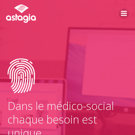
Aller
au
contenu
Dans le médico-social
chaque besoin est
unique,