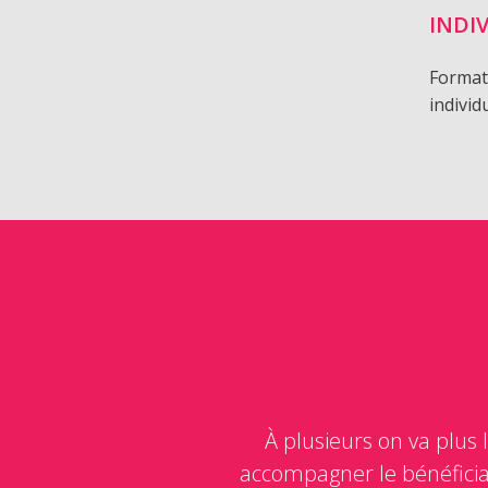
INDI
Formati
individ
À plusieurs on va plus 
accompagner le bénéficiai