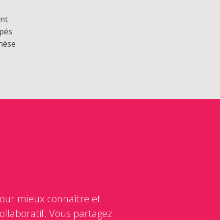
nt
pés
thèse
 pour mieux connaître et
ollaboratif. Vous partagez