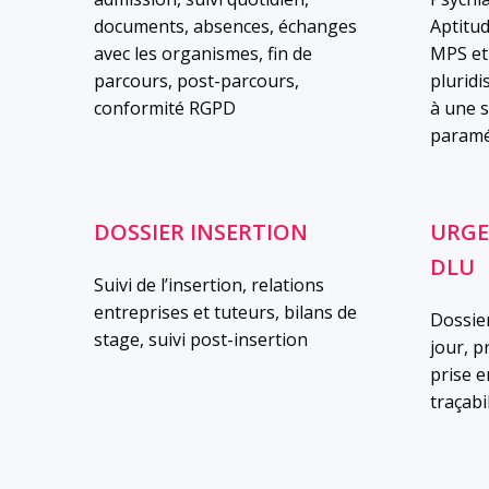
documents, absences, échanges
Aptitu
avec les organismes, fin de
MPS et
parcours, post-parcours,
pluridi
conformité RGPD
à une s
paramé
DOSSIER INSERTION
URGE
DLU
Suivi de l’insertion, relations
entreprises et tuteurs, bilans de
Dossie
stage, suivi post-insertion
jour, p
prise 
traçabi