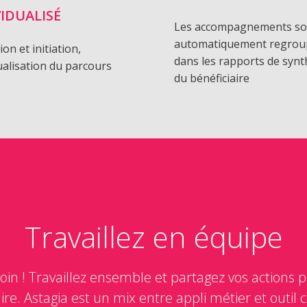
VIDUALISÉ
Les accompagnements so
automatiquement regrou
on et initiation,
dans les rapports de syn
ualisation du parcours
du bénéficiaire
Travaillez en équipe
loin ! Travaillez ensemble et partagez vos actions
re. Astagia est un mix entre appli métier et outil c