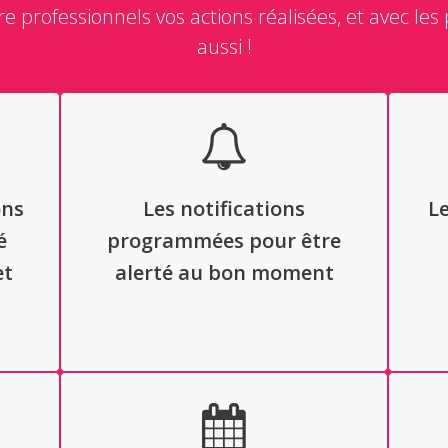
ntre professionnels vos actions réalisées, et avec 
aussi !
ons
Les notifications
Le
é
programmées pour être
et
alerté au bon moment