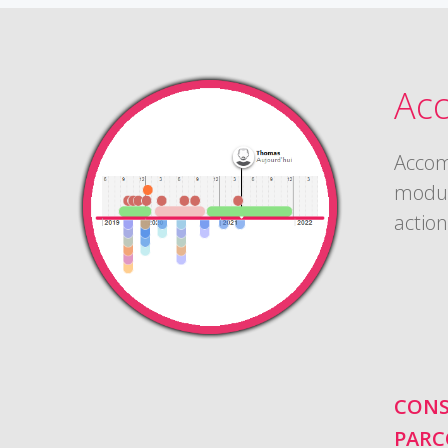
Acc
Accom
modul
action
CONS
PARC