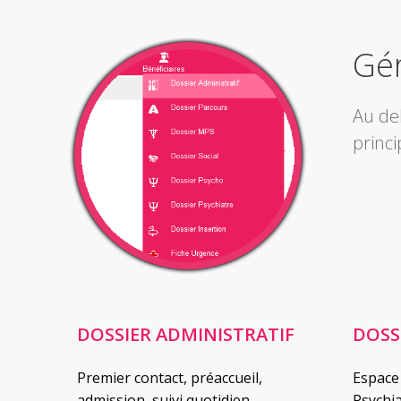
Gér
Au del
princi
DOSSIER ADMINISTRATIF
DOSS
Premier contact, préaccueil,
Espace
admission, suivi quotidien,
Psychia