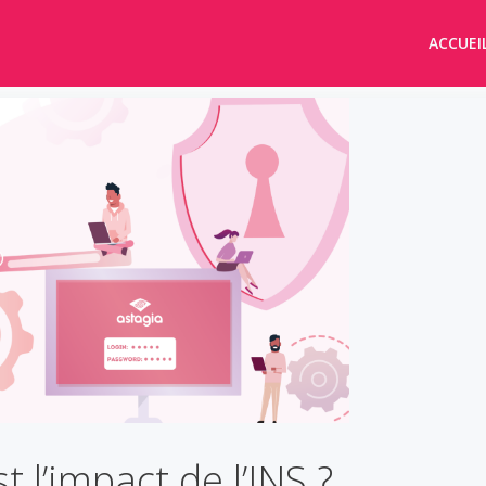
ACCUEI
t l’impact de l’INS ?