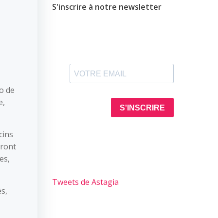
S'inscrire à notre newsletter
o de
e,
cins
ront
es,
Tweets de Astagia
és,