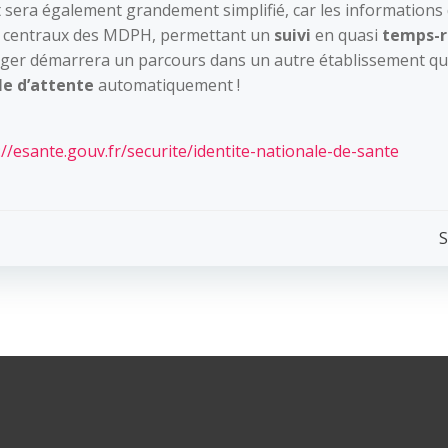
nt sera également grandement simplifié, car les informations
es centraux des MDPH, permettant un
suivi
en quasi
temps-r
ager démarrera un parcours dans un autre établissement qu
le d’attente
automatiquement !
://esante.gouv.fr/securite/identite-nationale-de-sante
Post
S
navigation