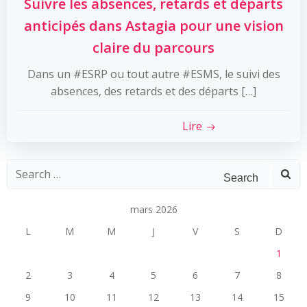
Suivre les absences, retards et départs
anticipés dans Astagia pour une vision
claire du parcours
Dans un #ESRP ou tout autre #ESMS, le suivi des
absences, des retards et des départs […]
Lire
Search
for:
mars 2026
L
M
M
J
V
S
D
1
2
3
4
5
6
7
8
9
10
11
12
13
14
15