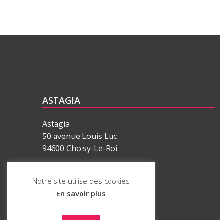
ASTAGIA
Astagia
50 avenue Louis Luc
94600 Choisy-Le-Roi
01 77 62 34 34
Notre site utilise des cookies
En savoir plus
ASTAGIA est une marque déposée
par SAS ASTAGIA