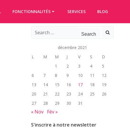
L
FONCTIONNALITÉS
SERVICES
BLOG
Search
for:
décembre 2021
L
M
M
J
V
S
D
1
2
3
4
5
6
7
8
9
10
11
12
13
14
15
16
17
18
19
20
21
22
23
24
25
26
27
28
29
30
31
« Nov
Fév »
S'inscrire à notre newsletter