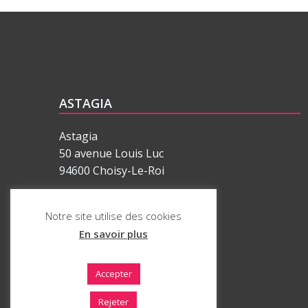
ASTAGIA
Astagia
50 avenue Louis Luc
94600 Choisy-Le-Roi
01 77 62 34 34
Notre site utilise des cookies
En savoir plus
ASTAGIA est une marque déposée
par SAS ASTAGIA
Accepter
Rejeter