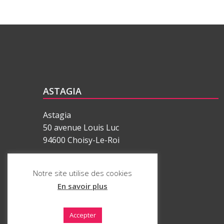
ASTAGIA
Astagia
50 avenue Louis Luc
94600 Choisy-Le-Roi
01 77 62 34 34
Notre site utilise des cookies
En savoir plus
ASTAGIA est une marque déposée
par SAS ASTAGIA
Accepter