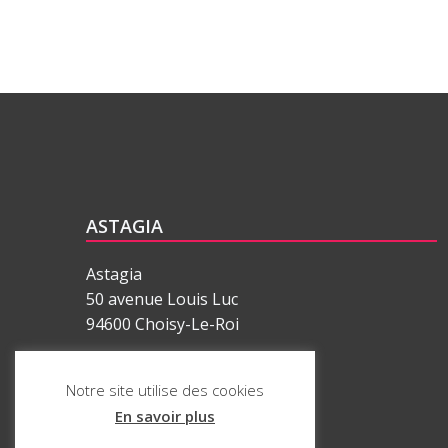
ASTAGIA
Astagia
50 avenue Louis Luc
94600 Choisy-Le-Roi
01 77 62 34 34
Notre site utilise des cookies
En savoir plus
ASTAGIA est une marque déposée