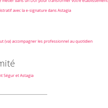
re métier dans un DUI pour transformer votre établissement
nistratif avec la e-signature dans Astagia
ut (va) accompagner les professionnel au quotidien
mité
t Ségur et Astagia