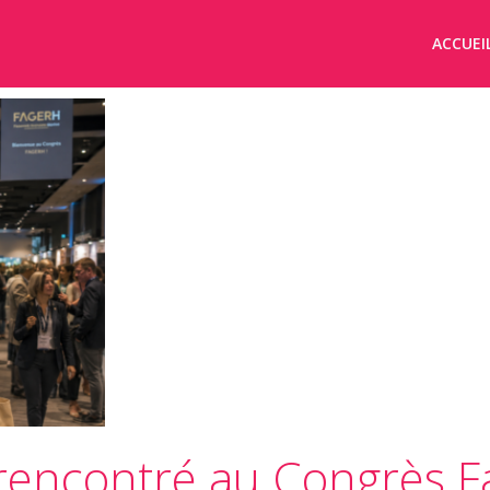
ACCUEI
 rencontré au Congrès 