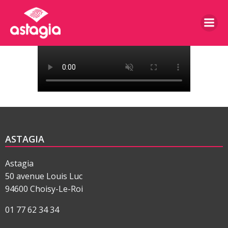
Aller
au
contenu
ASTAGIA
Astagia
50 avenue Louis Luc
94600 Choisy-Le-Roi
01 77 62 34 34